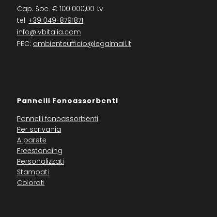
Cap. Soc. € 100.000,00 i.v.
tel.
+39 049-8791871
info@lvbitalia.com
PEC:
ambienteufficio@legalmail.it
Pannelli Fonoassorbenti
Pannelli fonoassorbenti
Per scrivania
A parete
Freestanding
Personalizzati
Stampati
Colorati