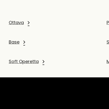
Ottava
P
Base
Soft Operetta
M
Soprano phone booth
Q
Croma 3D