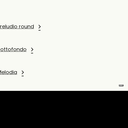
reludio round
Sottofondo
elodia
uartetto
Sonata