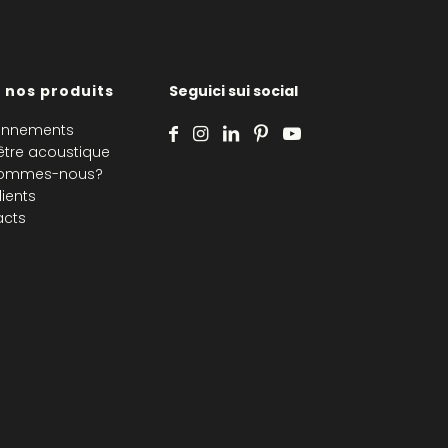
 nos produits
Seguici sui social
onnements
être acoustique
sommes-nous?
lients
acts