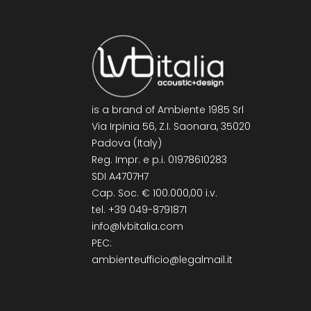
is a brand of
Ambiente 1985 Srl
Via Irpinia 56, Z.I. Saonara, 35020
Padova (Italy)
Reg. Impr. e p.i. 01978610283
SDI A4707H7
Cap. Soc. € 100.000,00 i.v.
tel.
+39 049-8791871
info@lvbitalia.com
PEC:
ambienteufficio@legalmail.it