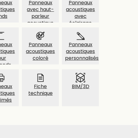
neaux
Panneaux
Panneaux
tiques
avec haut-
acoustiques
nds
parleur
avec
acoustique
éclairage
neaux
Panneaux
Panneaux
tiques
acoustiques
acoustiques
our
coloré
personnalisés
fonds
neaux
Fiche
BIM/3D
tiques
technique
rimés