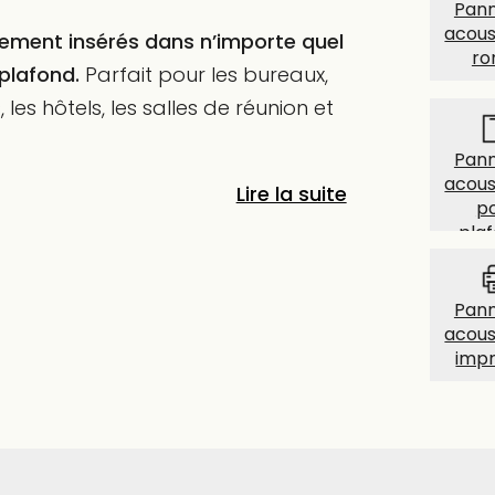
Pan
acous
lement insérés dans n’importe quel
ro
plafond.
Parfait pour les bureaux,
les hôtels, les salles de réunion et
Pan
acous
Lire la suite
p
pla
Pan
acous
imp