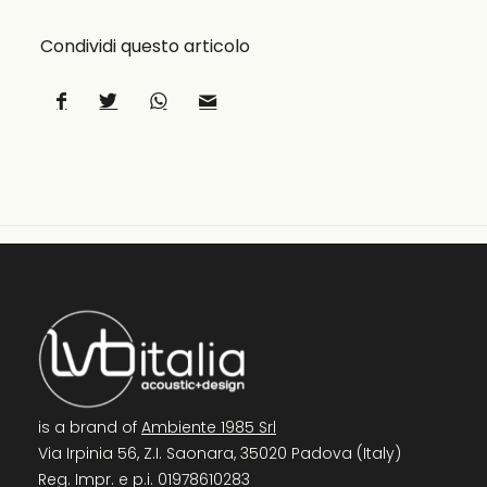
Condividi questo articolo
is a brand of
Ambiente 1985 Srl
Via Irpinia 56, Z.I. Saonara, 35020 Padova (Italy)
Reg. Impr. e p.i. 01978610283