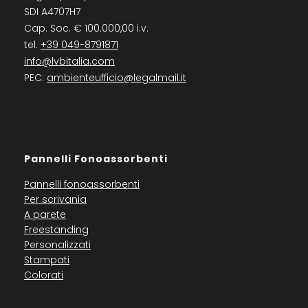
SDI A4707H7
Cap. Soc. € 100.000,00 i.v.
tel.
+39 049-8791871
info@lvbitalia.com
PEC:
ambienteufficio@legalmail.it
Pannelli Fonoassorbenti
Pannelli fonoassorbenti
Per scrivania
A parete
Freestanding
Personalizzati
Stampati
Colorati